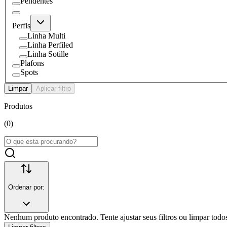
Pendentes
Perfis
Linha Multi
Linha Perfiled
Linha Sotille
Plafons
Spots
Limpar
Aplicar filtro
Produtos
(
0
)
Ordenar por:
Nenhum produto encontrado. Tente ajustar seus filtros ou limpar todos 