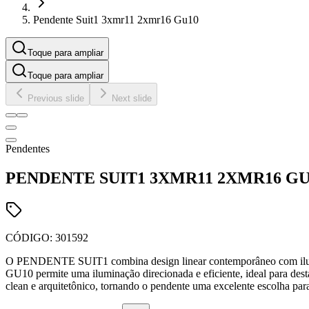
Pendente Suit1 3xmr11 2xmr16 Gu10
Toque para ampliar
Toque para ampliar
Previous slide
Next slide
Pendentes
PENDENTE SUIT1 3XMR11 2XMR16 GU
CÓDIGO:
301592
O PENDENTE SUIT1 combina design linear contemporâneo com ilumin
GU10 permite uma iluminação direcionada e eficiente, ideal para dest
clean e arquitetônico, tornando o pendente uma excelente escolha para 