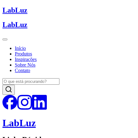
Lab
Luz
Lab
Luz
Início
Produtos
Inspirações
Sobre Nós
Contato
Lab
Luz