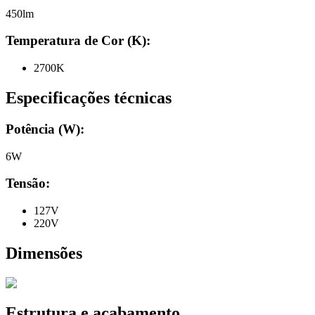
450lm
Temperatura de Cor (K):
2700K
Especificações técnicas
Potência (W):
6W
Tensão:
127V
220V
Dimensões
Estrutura e acabamento