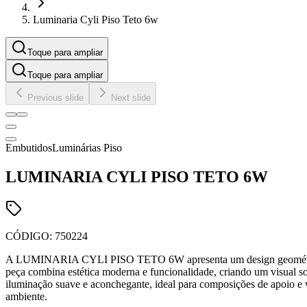
Luminaria Cyli Piso Teto 6w
Toque para ampliar
Toque para ampliar
Previous slide
Next slide
Embutidos
Luminárias Piso
LUMINARIA CYLI PISO TETO 6W
CÓDIGO:
750224
A LUMINARIA CYLI PISO TETO 6W apresenta um design geométrico e
peça combina estética moderna e funcionalidade, criando um visual so
iluminação suave e aconchegante, ideal para composições de apoio e val
ambiente.