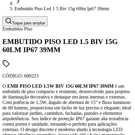
Embutido Piso Led 1 5 Biv 15g 60lm Ip67 39mm
Toque para ampliar
Embutidos Piso
EMBUTIDO PISO LED 1.5 BIV 15G
60LM IP67 39MM
CÓDIGO:
600223
O
EMB PISO LED 1.5W BIV 15G 60LM IP67 39MM
é um
embutido de piso compacto e resistente, desenvolvido para projetos
de iluminação decorativa e destaque em áreas internas e externas.
Com potência de 1,5W, ângulo de abertura de 15° e fluxo luminoso
de 60 lumens, proporciona um facho de luz preciso e elegante, ideal
para valorizar jardins, caminhos, fachadas, paredes e elementos
arquitetônicos. Seu índice de proteção IP67 garante alta resistência
contra poeira e umidade, tornando-o perfeito para aplicações
externas. O design discreto e moderno aliado à tecnologia LED
oferece eficiência energética, longa vida útil e baixa manutenção,