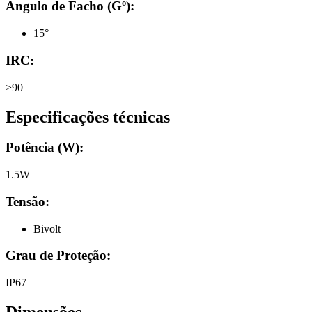
Angulo de Facho (Gº):
15°
IRC:
>90
Especificações técnicas
Potência (W):
1.5W
Tensão:
Bivolt
Grau de Proteção:
IP67
Dimensões