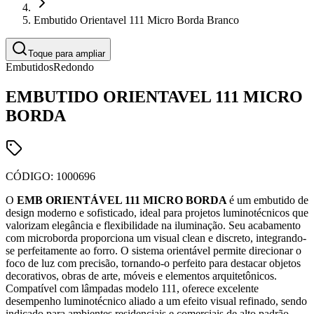
Embutido Orientavel 111 Micro Borda Branco
Toque para ampliar
Embutidos
Redondo
EMBUTIDO ORIENTAVEL 111 MICRO
BORDA
CÓDIGO:
1000696
O
EMB ORIENTÁVEL 111 MICRO BORDA
é um embutido de
design moderno e sofisticado, ideal para projetos luminotécnicos que
valorizam elegância e flexibilidade na iluminação. Seu acabamento
com microborda proporciona um visual clean e discreto, integrando-
se perfeitamente ao forro. O sistema orientável permite direcionar o
foco de luz com precisão, tornando-o perfeito para destacar objetos
decorativos, obras de arte, móveis e elementos arquitetônicos.
Compatível com lâmpadas modelo 111, oferece excelente
desempenho luminotécnico aliado a um efeito visual refinado, sendo
indicado para ambientes residenciais e comerciais de alto padrão.