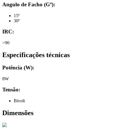
Angulo de Facho (Gº):
15º
30º
IRC:
>90
Especificações técnicas
Potência (W):
8W
Tensão:
Bivolt
Dimensões