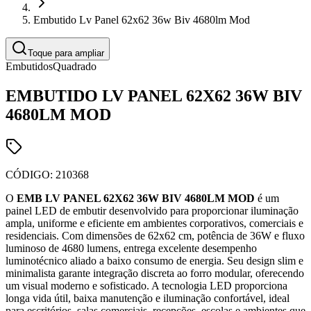
Embutido Lv Panel 62x62 36w Biv 4680lm Mod
Toque para ampliar
Embutidos
Quadrado
EMBUTIDO LV PANEL 62X62 36W BIV
4680LM MOD
CÓDIGO:
210368
O
EMB LV PANEL 62X62 36W BIV 4680LM MOD
é um
painel LED de embutir desenvolvido para proporcionar iluminação
ampla, uniforme e eficiente em ambientes corporativos, comerciais e
residenciais. Com dimensões de 62x62 cm, potência de 36W e fluxo
luminoso de 4680 lumens, entrega excelente desempenho
luminotécnico aliado a baixo consumo de energia. Seu design slim e
minimalista garante integração discreta ao forro modular, oferecendo
um visual moderno e sofisticado. A tecnologia LED proporciona
longa vida útil, baixa manutenção e iluminação confortável, ideal
para escritórios, salas comerciais, recepções, escolas e ambientes que