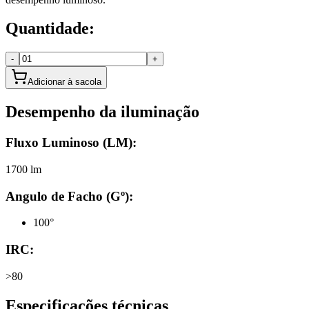
Quantidade:
-
+
Adicionar à sacola
Desempenho da iluminação
Fluxo Luminoso (LM):
1700 lm
Angulo de Facho (Gº):
100°
IRC:
>80
Especificações técnicas