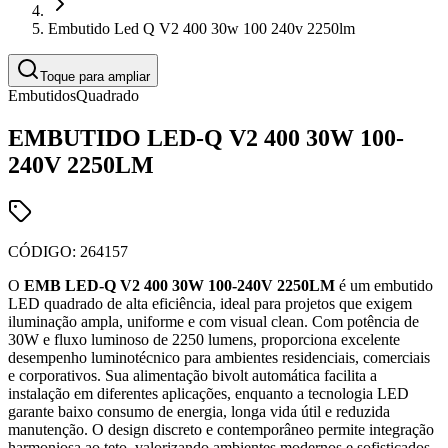
Embutido Led Q V2 400 30w 100 240v 2250lm
Toque para ampliar
Embutidos
Quadrado
EMBUTIDO LED-Q V2 400 30W 100-
240V 2250LM
CÓDIGO:
264157
O
EMB LED-Q V2 400 30W 100-240V 2250LM
é um embutido
LED quadrado de alta eficiência, ideal para projetos que exigem
iluminação ampla, uniforme e com visual clean. Com potência de
30W e fluxo luminoso de 2250 lumens, proporciona excelente
desempenho luminotécnico para ambientes residenciais, comerciais
e corporativos. Sua alimentação bivolt automática facilita a
instalação em diferentes aplicações, enquanto a tecnologia LED
garante baixo consumo de energia, longa vida útil e reduzida
manutenção. O design discreto e contemporâneo permite integração
harmoniosa ao teto, valorizando ambientes modernos e sofisticados.