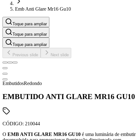
Emb Anti Glare Mr16 Gu10
Toque para ampliar
Toque para ampliar
Toque para ampliar
Previous slide
Next slide
Embutidos
Redondo
EMBUTIDO ANTI GLARE MR16 GU10
CÓDIGO:
210044
O
EMB ANTI GLARE MR16 GU10
é uma luminária de embutir
desenvolvida para proporcionar iluminação direcionada com