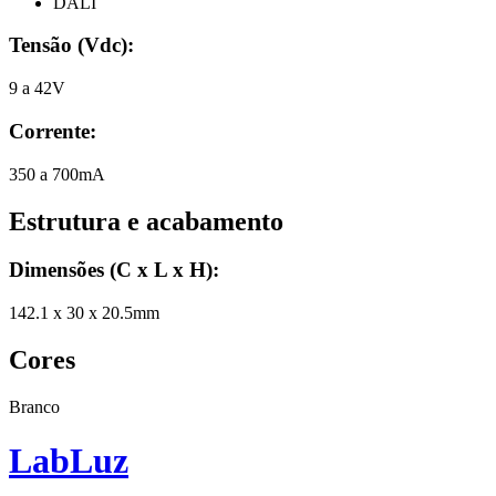
DALI
Tensão (Vdc)
:
9 a 42V
Corrente
:
350 a 700mA
Estrutura e acabamento
Dimensões (C x L x H)
:
142.1 x 30 x 20.5mm
Cores
Branco
Lab
Luz