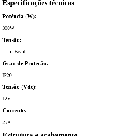
Especificações técnicas
Potência (W):
300W
Tensão:
Bivolt
Grau de Proteção:
IP20
Tensão (Vdc)
:
12V
Corrente
:
25A
Estrutura e acabamento