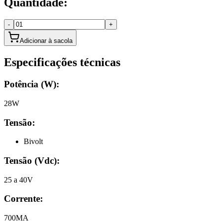
Quantidade:
-
+
Adicionar à sacola
Especificações técnicas
Potência (W):
28W
Tensão:
Bivolt
Tensão (Vdc)
:
25 a 40V
Corrente
:
700MA