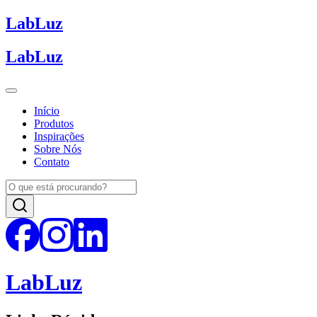
Lab
Luz
Lab
Luz
Início
Produtos
Inspirações
Sobre Nós
Contato
Lab
Luz