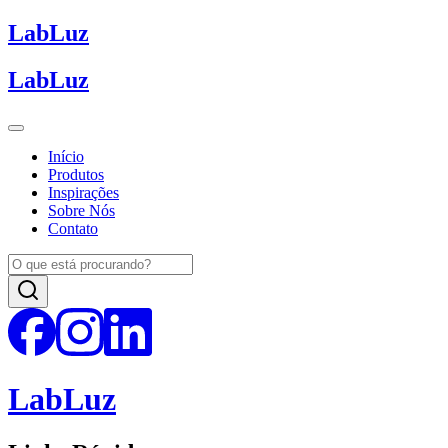
Lab
Luz
Lab
Luz
Início
Produtos
Inspirações
Sobre Nós
Contato
Lab
Luz